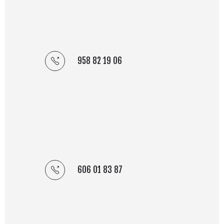
958 82 19 06
606 01 83 87
Si no contestamos…
¡Envíanos un email!