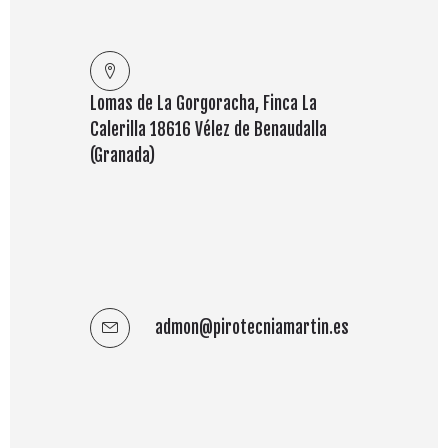
Lomas de La Gorgoracha, Finca La
También usamos Whatsapp.
Calerilla 18616 Vélez de Benaudalla
(Granada)
¡No hay excusa!
admon@pirotecniamartin.es
aquí
Parece lejos, pero estamos